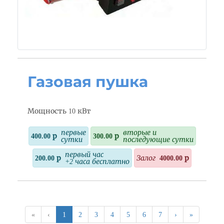
Газовая пушка
Мощность 10 кВт
первые
вторые и
400.00 р
300.00 р
сутки
последующие сутки
первый час
200.00 р
Залог
4000.00 р
+2 часа бесплатно
(current)
«
‹
1
2
3
4
5
6
7
›
»